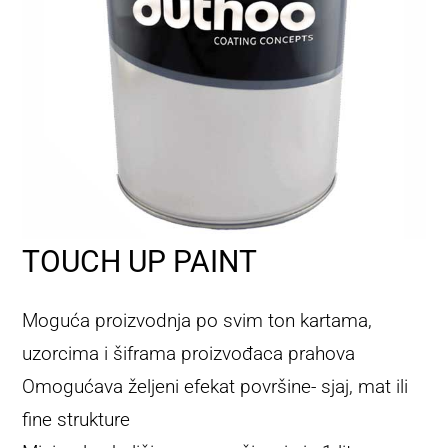
DUTHOO
KONTAKT
TOUCH UP PAINT
Moguća proizvodnja po svim ton kartama,
uzorcima i šiframa proizvođaca prahova
Omogućava željeni efekat površine- sjaj, mat ili
fine strukture